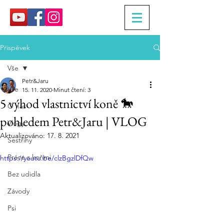
Příspěvek
Vše
Petr&Jaru
Vše
15. 11. 2020
Minut čtení: 3
5 výhod vlastnictví koně 🐎
O nás
pohledem Petr&Jaru | VLOG
Vlogy
Aktualizováno:
17. 8. 2021
Sestřihy
Práce s koňmi
https://youtu.be/clzBgzlDfQw
Bez udidla
Závody
Psi