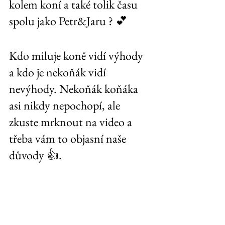
kolem koní a také tolik času 
spolu jako Petr&Jaru ? 💕 
Kdo miluje koně vidí výhody 
a kdo je nekoňák vidí 
nevýhody. Nekoňák koňáka 
asi nikdy nepochopí, ale 
zkuste mrknout na video a 
třeba vám to objasní naše 
důvody 👍.