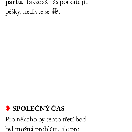
partu. 
Takže až nás potkáte jít 
pěšky, nedivte se 😀.
❥
SPOLEČNÝ ČAS
Pro někoho by tento třetí bod 
byl možná problém, ale pro 