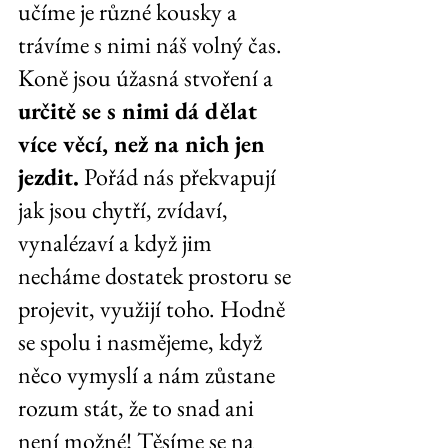
učíme je různé kousky a 
trávíme s nimi náš volný čas. 
Koně jsou úžasná stvoření a 
určitě se s nimi dá dělat 
více věcí, než na nich jen 
jezdit.
 Pořád nás překvapují 
jak jsou chytří, zvídaví, 
vynalézaví a když jim 
necháme dostatek prostoru se 
projevit, využijí toho. Hodně 
se spolu i nasmějeme, když 
něco vymyslí a nám zůstane 
rozum stát, že to snad ani 
není možné! Těsíme se na 