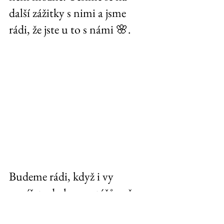
další zážitky s nimi a jsme 
rádi, že jste u to s námi 🌸.
Budeme rádi, když i vy 
napíšete do komentářů vaše 
POSTŘEHY 
 proč mít nebo 