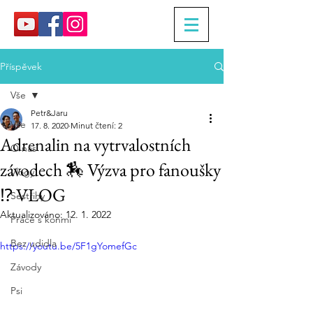
Příspěvek
Vše
Petr&Jaru
Vše
17. 8. 2020
Minut čtení: 2
Adrenalin na vytrvalostních
O nás
závodech 🏇 Výzva pro fanoušky
Vlogy
⁉️ VLOG
Sestřihy
Aktualizováno:
12. 1. 2022
Práce s koňmi
Bez udidla
https://youtu.be/5F1gYomefGc
Závody
Psi