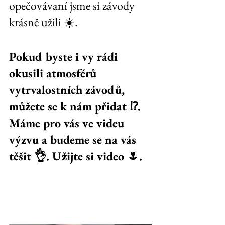
opečovávaní jsme si závody 
krásně užili ☀️. 
Pokud byste i vy rádi 
okusili atmosférů 
vytrvalostních závodů, 
můžete se k nám přidat ⁉️. 
Máme pro vás ve videu 
výzvu a budeme se na vás 
těšit 👌. Užijte si video 🌷.