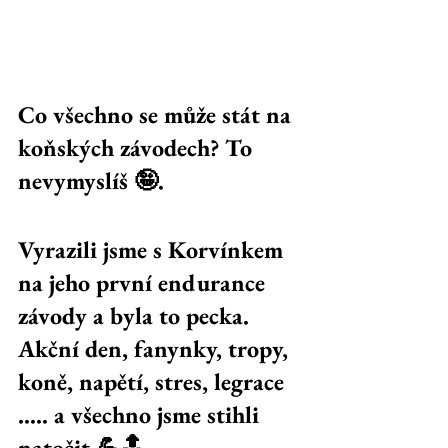
Co všechno se může stát na 
koňských závodech? To 
nevymyslíš 🤪. 
Vyrazili jsme s Korvínkem 
na jeho první endurance 
závody a byla to pecka. 
Akční den, fanynky, tropy, 
koně, napětí, stres, legrace 
..... a všechno jsme stihli 
natočit 💪🔝. 