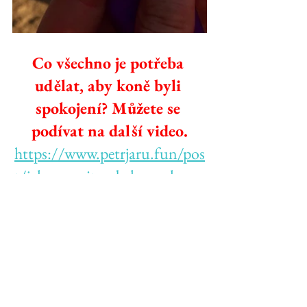
Co všechno je potřeba 
udělat, aby koně byli 
spokojení? Můžete se 
podívat na další video.
https://www.petrjaru.fun/pos
t/jak-upravit-vybeh-pro-kone-
a-zbavit-se-blata-vlog
Vlogy
Závody