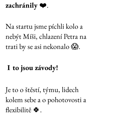
zachránily 
❤️. 
Na startu jsme píchli kolo a 
nebýt Míši, chlazení Petra na 
trati by se asi nekonalo 😱.
 I to jsou závody!
Je to o štěstí, týmu, lidech 
kolem sebe a o pohotovosti a 
flexibilitě 🍀. 