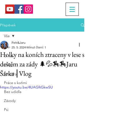
Příspěvek
Vše
Petr&Jaru
Vše
25. 5. 2024
Minut čtení: 1
Holky na koních ztraceny v lese s
O nás
deštěm za zády 🌲💦🏇🏇Jaru
Vlogy
Šárka ⎮Vlog
Sestřihy
Práce s koňmi
https://youtu.be/4UAGftGkwSU
Bez udidla
Závody
Psi