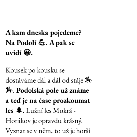
A kam dneska pojedeme? 
Na Podolí 💪. A pak se 
uvidí 😀.
Kousek po kousku se 
dostáváme dál a dál od stáje 🏇
🏇. 
Podolská pole už známe 
a teď je na čase prozkoumat 
les 🌲.
 Lužní les Mokrá - 
Horákov je opravdu krásný. 
Vyznat se v něm, to už je horší 