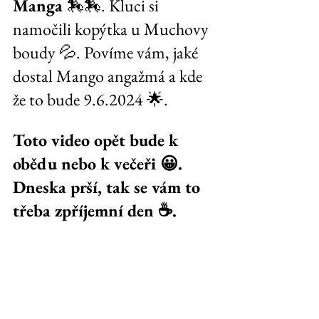
Manga 
🏇🏇. Kluci si 
namočili kopýtka u Muchovy 
boudy 💦. Povíme vám, jaké 
dostal Mango angažmá a kde 
že to bude 9.6.2024 🌟.
Toto video opět bude k 
obědu nebo k večeři 😀. 
Dneska prší, tak se vám to 
třeba zpříjemní den ☕️.