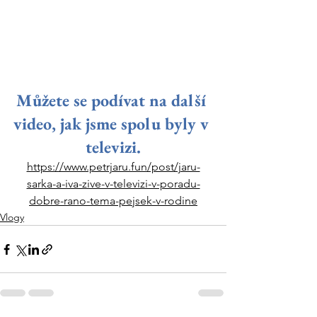
Můžete se podívat na další 
video, jak jsme spolu byly v 
televizi.
https://www.petrjaru.fun/post/jaru-
sarka-a-iva-zive-v-televizi-v-poradu-
dobre-rano-tema-pejsek-v-rodine
Vlogy