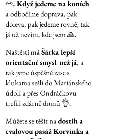
👀
. Když jedeme na koních 
a odbočíme doprava, pak 
doleva, pak jedeme rovně, tak 
já už nevím, kde jsem 🙏.
Naštěstí má 
Šárka lepší 
orientační smysl než já
, a 
tak jsme úspěšně zase s 
klukama sešli do Mariánského 
údolí a přes Ondráčkovu 
trefili zdárně domů 👌.
Můžete se těšit na 
dostih a 
cvalovou pasáž Korvínka a 