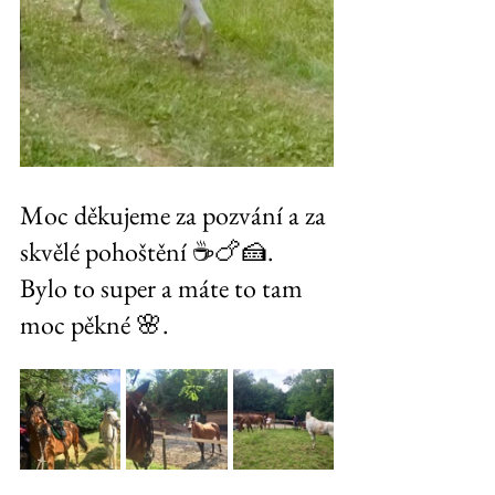
Moc děkujeme za pozvání a za 
skvělé pohoštění ☕️🍗🍰.  
Bylo to super a máte to tam 
moc pěkné 🌸. 