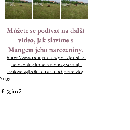
Můžete se podívat na další 
video, jak slavíme s 
Mangem jeho narozeniny. 
https://www.petrjaru.fun/post/jak-slavi-
narozeniny-konacka-darky-ve-staji-
cvalova-vyjizdka-a-pusa-od-petra-vlog
Vlogy
Zobrazit vše
Nejnovější příspěvky