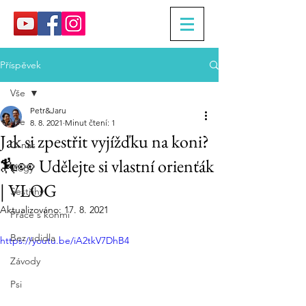
Příspěvek
Vše
Petr&Jaru
Vše
8. 8. 2021
Minut čtení: 1
Jak si zpestřit vyjížďku na koni?
O nás
🏇👀 Udělejte si vlastní orienťák
Vlogy
| VLOG
Sestřihy
Aktualizováno:
17. 8. 2021
Práce s koňmi
Bez udidla
https://youtu.be/iA2tkV7DhB4
Závody
Psi