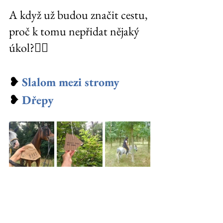
A když už budou značit cestu, 
proč k tomu nepřidat nějaký 
úkol?
🤸‍♂️ 
❥ 
Slalom mezi stromy
❥ 
Dřepy