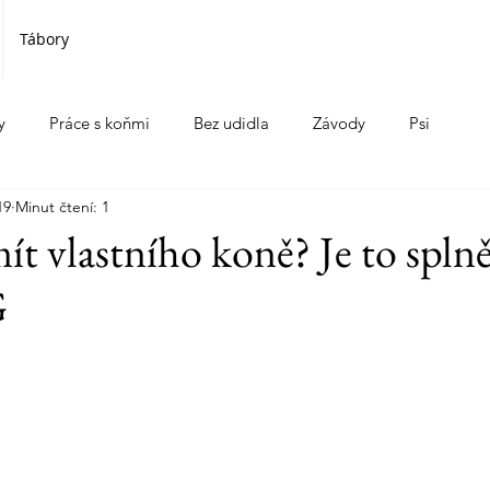
Tábory
y
Práce s koňmi
Bez udidla
Závody
Psi
19
Minut čtení: 1
mít vlastního koně? Je to spln
G