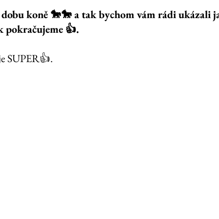
obu koně 🐎🐎 a tak bychom vám rádi ukázali j
k pokračujeme 👍. 
 je SUPER👍. 