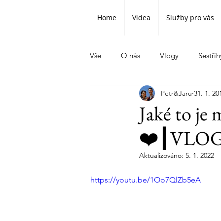
Home
Videa
Služby pro vás
Vše
O nás
Vlogy
Sestřih
Petr&Jaru
31. 1. 20
Jaké to je 
❤️┃VLO
Aktualizováno:
5. 1. 2022
https://youtu.be/1Oo7QlZb5eA