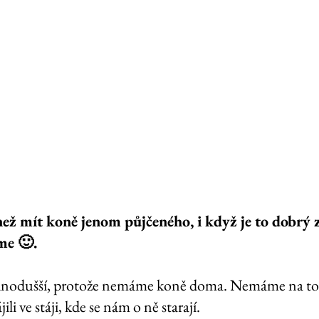
 než mít koně jenom půjčeného, i když je to dobrý 
me 🙂. 
dnodušší, protože nemáme koně doma. Nemáme na to
ili ve stáji, kde se nám o ně starají. 