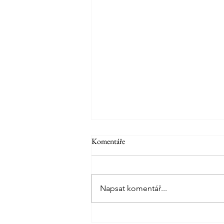
Komentáře
Napsat komentář...
Anglický plnokrevník Wham a