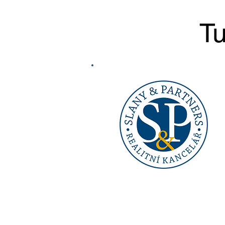
jeho první velká vyjížďka ven 🏇
Mango jako učitel
Tu