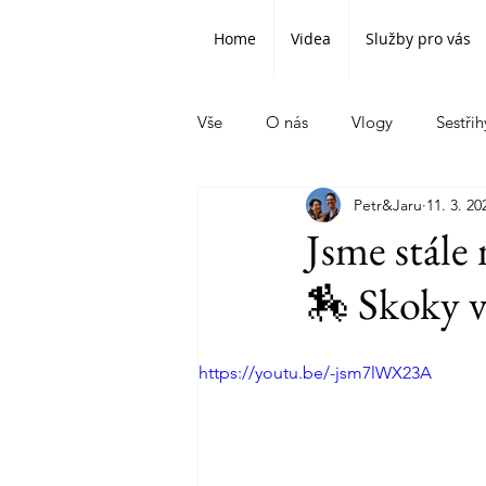
Home
Videa
Služby pro vás
Vše
O nás
Vlogy
Sestřih
Petr&Jaru
11. 3. 20
Jsme stále
🏇 Skoky v
https://youtu.be/-jsm7lWX23A