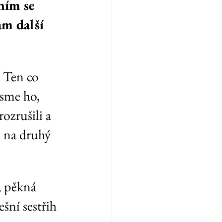
ním se 
am další 
. Ten co 
sme ho, 
ozrušili a 
 na druhý 
šní sestřih 