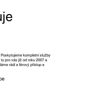
nace tréninku na jízdárně a
ďky 🏇
uje
. Poskytujeme kompletní služby
tu pro vás již od roku 2007 a
ěláme rádi a férový přístup a
be