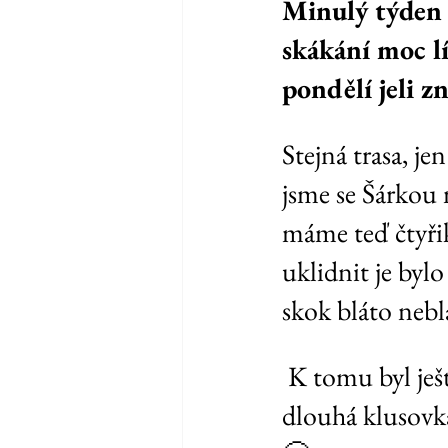
Minulý týden j
skákání moc lí
pondělí jeli z
Stejná trasa, je
jsme se Šárkou 
máme teď čtyřik
uklidnit je by
skok bláto nebl
 K tomu byl ještě jeden cval do kopce, slalom mezi stromy, pěkná 
dlouhá klusovka