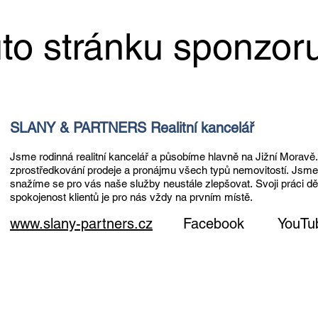
základního výcviku jezdce 🏇 Brno
kombi
2025 🍂 VLOG
vyjíž
to stránku sponzor
SLANY & PARTNERS Realitní kancelář
Jsme rodinná realitní kancelář a působíme hlavně na Jižní Moravě
zprostředkování prodeje a pronájmu všech typů nemovitostí.
Jsme 
snažíme se pro vás naše služby neustále zlepšovat.
Svoji práci d
spokojenost klientů je pro nás vždy na prvním místě.
www.slany-partners.cz
Facebook
YouTu