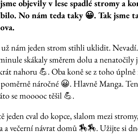
sme objevily v lese spadlé stromy a ko
bilo. No nám teda taky 😀. Tak jsme t
nova.
n už nám jeden strom stihli uklidit. Nevadí
minule skákaly směrem dolu a nenatočily j
rát nahoru 💪. Oba koně se z toho úplně r
lo poměrně náročné 😀. Hlavně Manga. Ten
áto se mooooc těšil 💪.
 a večerní návrat domů 🏇🏇. Užijte si dne