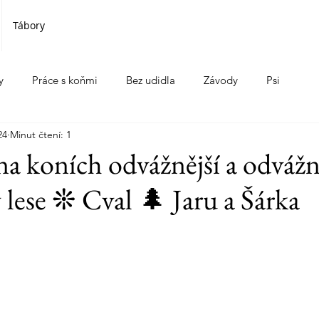
Tábory
y
Práce s koňmi
Bez udidla
Závody
Psi
24
Minut čtení: 1
 na koních odvážnější a odvážn
 lese ❊ Cval 🌲 Jaru a Šárka