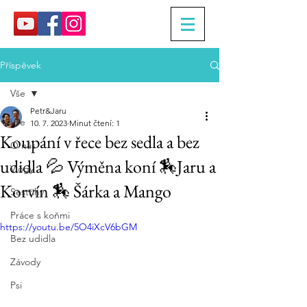
Příspěvek
Vše
Petr&Jaru
Vše
10. 7. 2023
Minut čtení: 1
Koupání v řece bez sedla a bez
O nás
udidla 💦 Výměna koní 🏇Jaru a
Vlogy
Korvín 🏇 Šárka a Mango
Sestřihy
Práce s koňmi
https://youtu.be/5O4iXcV6bGM
Bez udidla
Závody
Psi