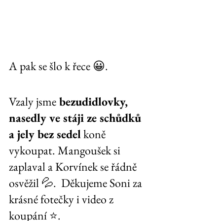
A pak se šlo k řece 😀.
Vzaly jsme
 bezudidlovky, 
nasedly ve stáji ze schůdků 
a jely bez sedel
 koně 
vykoupat. Mangoušek si 
zaplaval a Korvínek se řádně 
osvěžil 💦.  Děkujeme Soni za 
krásné fotečky i video z 
koupání ⭐️.