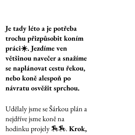
Je tady léto a je potřeba 
trochu přizpůsobit koním 
práci☀️. Jezdíme ven 
většinou navečer a snažíme 
se naplánovat cestu řekou, 
nebo koně alespoň po 
návratu osvěžit sprchou.
Udělaly jsme se Šárkou plán a 
nejdříve jsme koně na 
hodinku projely 🏇🏇. 
Krok, 