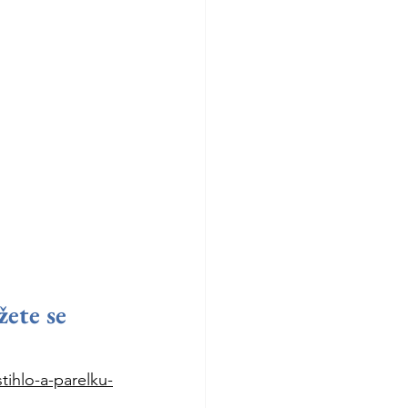
ete se 
tihlo-a-parelku-