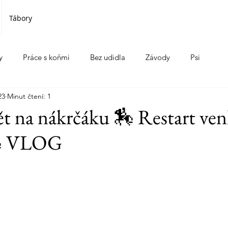
Tábory
y
Práce s koňmi
Bez udidla
Závody
Psi
23
Minut čtení: 1
 na nákrčáku 🏇 Restart ve
🏇 VLOG