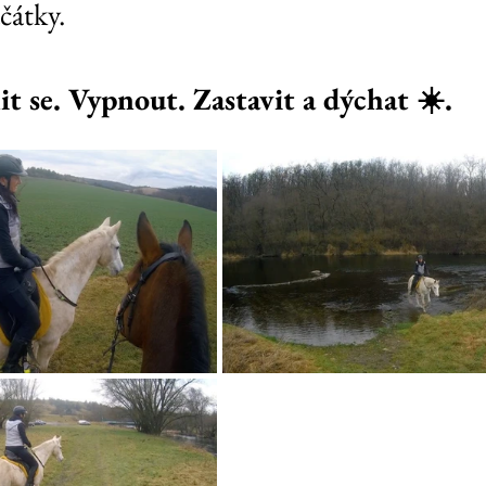
čátky.
t se. Vypnout. Zastavit a dýchat ☀️.