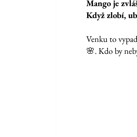
Mango je zvláš
Když zlobí, ub
Venku to vypadá
🌸. Kdo by neby