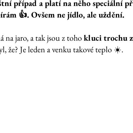
tní případ a platí na něho speciální př
írám 👍. Ovšem ne jídlo, ale uždění.
 na jaro, a tak jsou z toho 
kluci trochu 
l, že? Je leden a venku takové teplo ☀️.