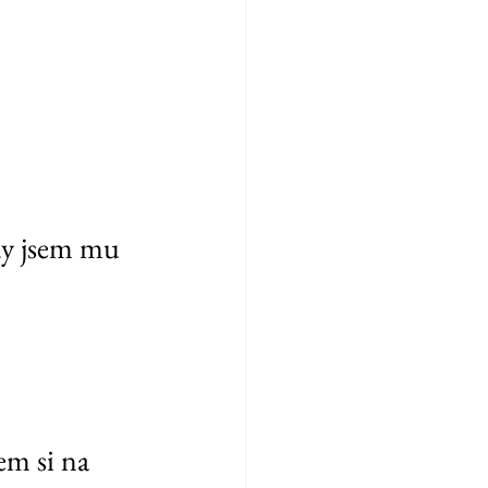
dy jsem mu 
em si na 