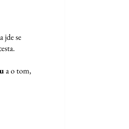
a jde se 
esta.
u 
a o tom, 