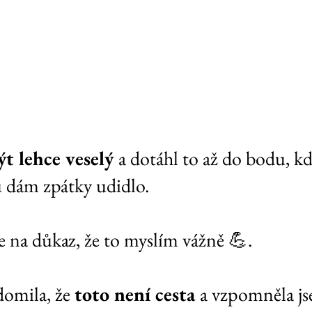
ýt lehce veselý 
a dotáhl to až do bodu, k
u dám zpátky udidlo.
ce na důkaz, že to myslím vážně 💪.
domila, že 
toto není cesta 
a vzpomněla js