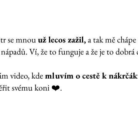
etr se mnou 
už lecos zažil,
 a tak mě chápe 
ápadů. Ví, že to funguje a že je to dobrá c
ám video, kde 
mluvím o cestě k nákrčák
věřit svému koni ❤️.  