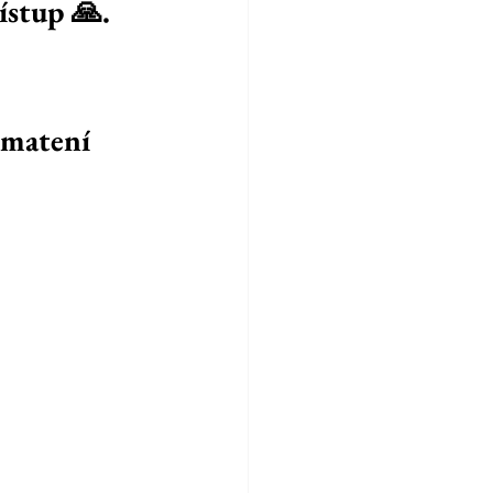
ístup 🙏. 
zmatení 