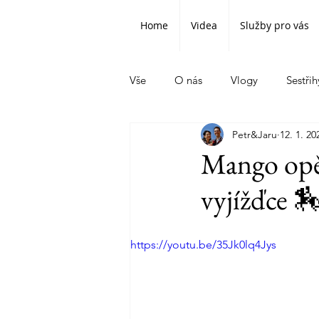
Home
Videa
Služby pro vás
Vše
O nás
Vlogy
Sestřih
Petr&Jaru
12. 1. 20
Mango opět
vyjížďce 
https://youtu.be/35Jk0lq4Jys