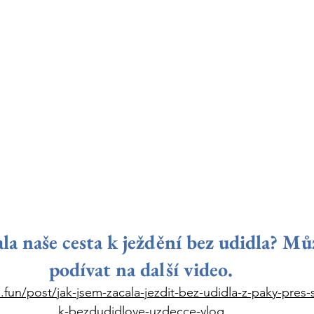
la naše cesta k ježdění bez udidla? Můž
podívat na další video. 
.fun/post/jak-jsem-zacala-jezdit-bez-udidla-z-paky-pres-s
k-bezdudidlove-uzdecce-vlog