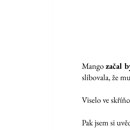
Mango 
začal b
slibovala, že m
Viselo ve skříň
Pak jsem si uvě