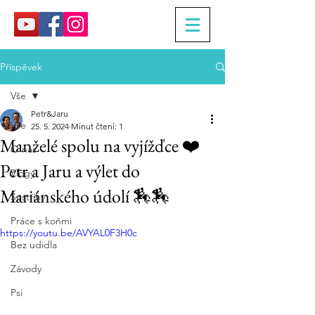
Příspěvek
Vše
Petr&Jaru
Vše
25. 5. 2024
Minut čtení: 1
Manželé spolu na vyjížďce ❤️
O nás
Petr a Jaru a výlet do
Vlogy
Mariánského údolí 🏇🏇
Sestřihy
Práce s koňmi
https://youtu.be/AVYAL0F3H0c
Bez udidla
Závody
Psi