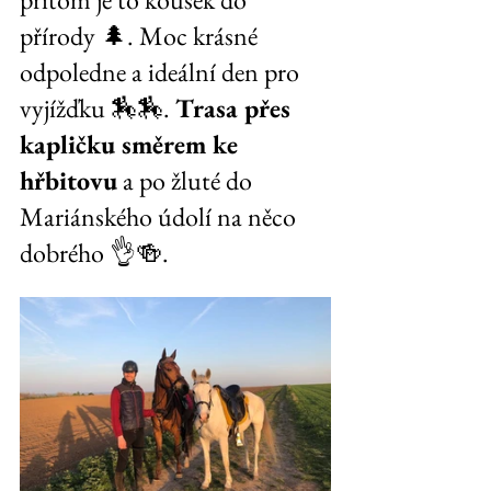
přírody 🌲. Moc krásné 
odpoledne a ideální den pro 
vyjížďku 🏇🏇. 
Trasa přes 
kapličku směrem ke 
hřbitovu
 a po žluté do 
Mariánského údolí na něco 
dobrého 👌🍻.