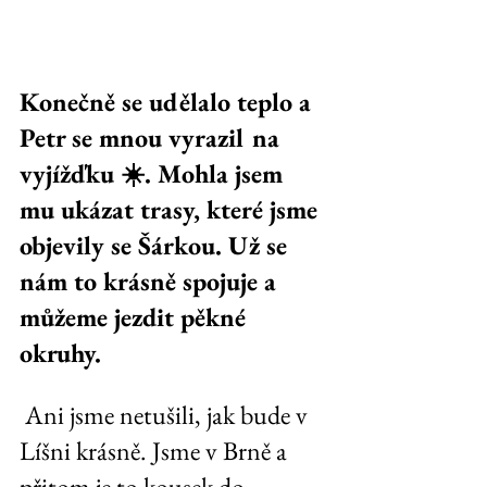
Konečně se udělalo teplo a 
Petr se mnou vyrazil na 
vyjížďku ☀️. Mohla jsem 
mu ukázat trasy, které jsme 
objevily se Šárkou. Už se 
nám to krásně spojuje a 
můžeme jezdit pěkné 
okruhy.
 Ani jsme netušili, jak bude v 
Líšni krásně. Jsme v Brně a 
přitom je to kousek do 