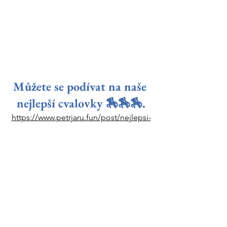
Můžete se podívat na naše 
nejlepší cvalovky 🏇🏇🏇.
https://www.petrjaru.fun/post/nejlepsi-
cvalovky-roku-2023-kone-jsou-nas-zivot-
divoka-trojka-petr-jaru-sarka
Vlogy
Práce s koňmi