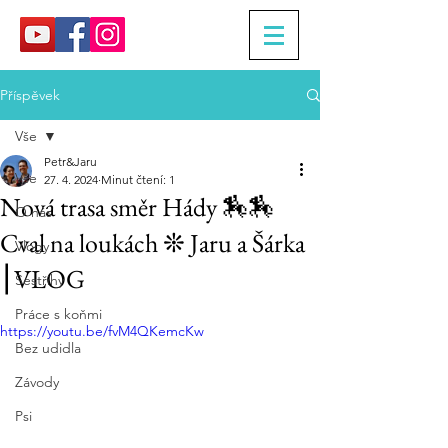
Příspěvek
Vše
Petr&Jaru
Vše
27. 4. 2024
Minut čtení: 1
Nová trasa směr Hády 🏇🏇
O nás
Cval na loukách ❊ Jaru a Šárka
Vlogy
⎮VLOG
Sestřihy
Práce s koňmi
https://youtu.be/fvM4QKemcKw
Bez udidla
Závody
Psi