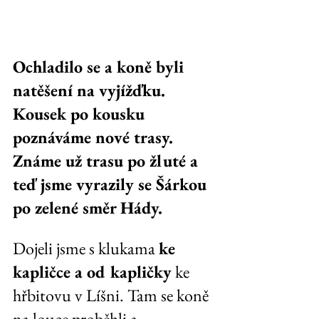
Ochladilo se a koně byli 
natěšení na vyjížďku. 
Kousek po kousku 
poznáváme nové trasy. 
Známe už trasu po žluté a 
teď jsme vyrazily se Šárkou 
po zelené směr Hády.
Dojeli jsme s klukama 
ke 
kapličce a od kapličky
 ke 
hřbitovu v Líšni. Tam se koně 
na louce proběhli a 