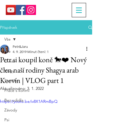
Příspěvek
Vše
Petr&Jaru
Vše
4. 9. 2019
Minut čtení: 1
Petr si koupil koně 🐎❤️ Nový
O nás
člen naší rodiny Shagya arab
Vlogy
Korvín | VLOG part 1
Sestřihy
Aktualizováno:
3. 1. 2022
Práce s koňmi
Bez udidla
https://youtu.be/iv8X1ARmBpQ
Závody
Psi