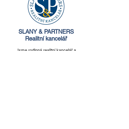
SLANY & PARTNERS
Realitní kancelář
Jsme rodinná realitní kancelář a
působíme hlavně na Jižní Moravě.
Poskytujeme kompletní služby
zprostředkování prodeje a pronájmu
všech typů nemovitostí.
Jsme tu pro
vás již od roku 2007 a snažíme se pro
vás naše služby neustále
zlepšovat.
Svoji práci děláme rádi a
férový přístup a spokojenost klientů je
pro nás vždy na prvním místě.
www.slany-partners.cz
Facebook
YouTube