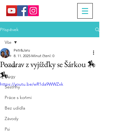
Příspěvek
Vše
Petr&Jaru
Vše
8. 11. 2025
Minut čtení: 0
Pozdrav z vyjížďky se Šárkou 🏇
O nás
🏇.
Vlogy
https://youtu.be/wR1da9WWZxk
Sestřihy
Práce s koňmi
Bez udidla
Závody
Psi