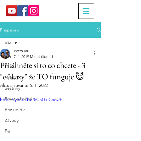
Příspěvek
Vše
Petr&Jaru
Vše
7. 4. 2019
Minut čtení: 1
Přitáhněte si to co chcete - 3
O nás
"důkazy" že TO funguje 😇
Vlogy
Aktualizováno:
6. 1. 2022
Sestřihy
Práce s koňmi
https://youtu.be/5ChGkiCooUE
Bez udidla
Závody
Psi