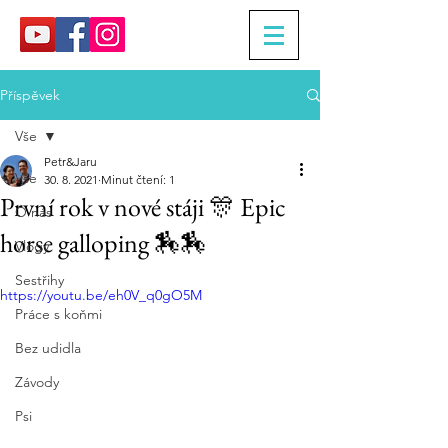
Příspěvek
Vše
Petr&Jaru
Vše
30. 8. 2021
Minut čtení: 1
První rok v nové stáji 🎊 Epic
O nás
horse galloping 🏇🏇
Vlogy
Sestřihy
https://youtu.be/eh0V_q0gO5M
Práce s koňmi
Bez udidla
Závody
Psi