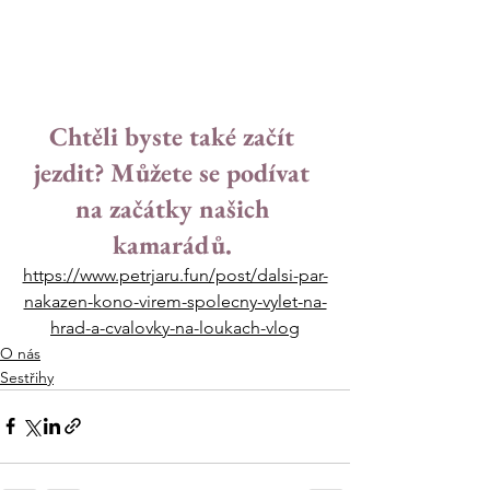
Chtěli byste také začít 
jezdit? Můžete se podívat 
na začátky našich 
kamarádů. 
https://www.petrjaru.fun/post/dalsi-par-
nakazen-kono-virem-spolecny-vylet-na-
hrad-a-cvalovky-na-loukach-vlog
O nás
Sestřihy