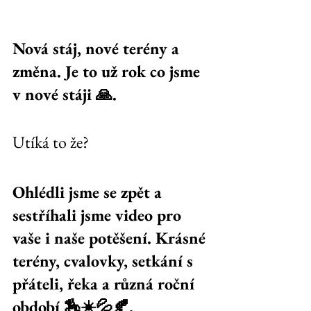
Nová stáj, nové terény a 
změna. Je to už rok co jsme 
v nové stáji 🙏. 
Utíká to že? 
Ohlédli jsme se zpět a 
sestříhali jsme video pro 
vaše i naše potěšení. Krásné 
terény, cvalovky, setkání s 
přáteli, řeka a různá roční 
období 🏇☀️💦🍂. 