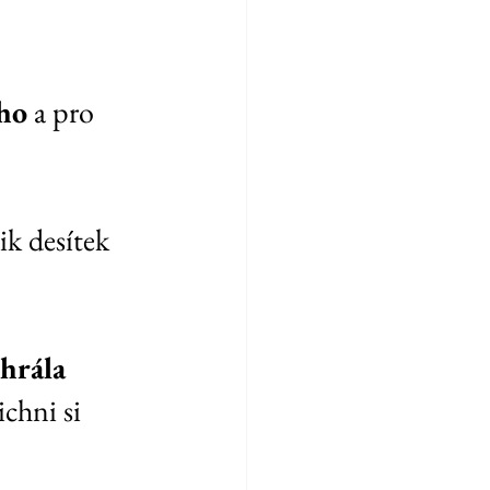
eho
 a pro 
ik desítek 
hrála 
ichni si 