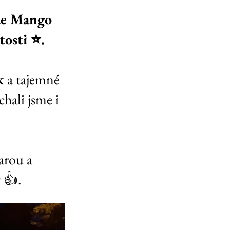
de Mango 
osti ⭐️.
k 
a tajemné 
chali jsme i 
arou a 
r
 👍.