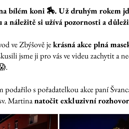
na bílém koni 🏇. Už druhým rokem j
 a náležitě si užívá pozornosti a důležit
od ve Zbýšově je 
krásná akce plná mase
usili jsme ji pro vás ve videu zachytit a ne
😱.
 podařilo s pořadatelkou akce paní Švanc
sv. Martina 
natočit exkluzivní rozhovo