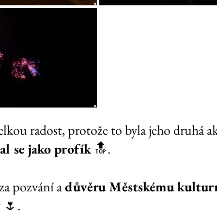
kou radost, protože to byla jeho druhá ak
al se jako profík
 🔝.
a pozvání a 
důvěru Městskému kultur
 
🌷.