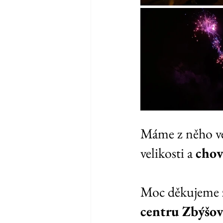
Máme z něho vel
velikosti a 
chov
Moc děkujeme z
centru Zbýšov