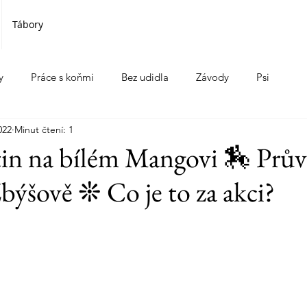
Tábory
y
Práce s koňmi
Bez udidla
Závody
Psi
022
Minut čtení: 1
tin na bílém Mangovi 🏇 Prů
býšově ❊ Co je to za akci?