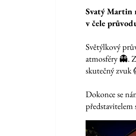
Svatý Martin 
v čele průvodu
Světýlkový prův
atmosféry 👻. Zk
skutečný zvuk 
Dokonce se nám
představitelem 