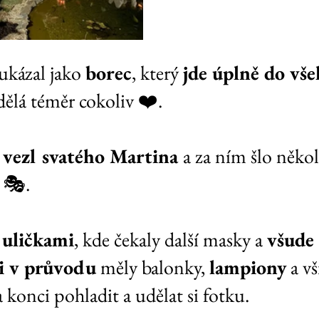
kázal jako 
borec
, který 
jde úplně do vš
dělá téměr cokoliv ❤️.
 
vezl svatého Martina 
a za ním šlo někol
 🎭.
 
uličkami
, kde čekaly další masky a 
všude 
i v průvodu
 měly balonky, 
lampiony
 a vš
 konci pohladit a udělat si fotku.