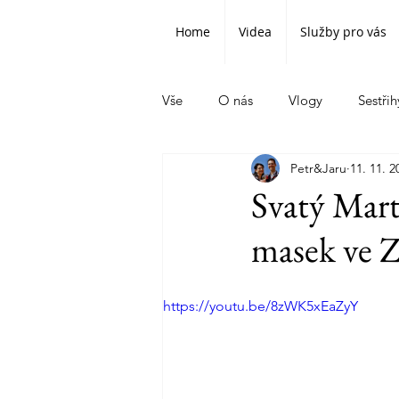
Home
Videa
Služby pro vás
Vše
O nás
Vlogy
Sestřih
Petr&Jaru
11. 11. 2
Svatý Mar
masek ve Z
https://youtu.be/8zWK5xEaZyY