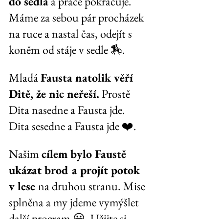
do sedla
 a práce pokračuje. 
Máme za sebou pár procházek 
na ruce a nastal čas, odejít s 
koněm od stáje v sedle 🏇.
Mladá 
Fausta natolik věří 
Ditě, že nic neřeší.
 Prostě 
Dita nasedne a Fausta jde. 
Dita sesedne a Fausta jde ❤️.
Našim 
cílem bylo Faustě 
ukázat brod a projít potok 
v lese 
na druhou stranu. Mise 
splněna a my jdeme vymýšlet 
další program 😀. Užijte si 