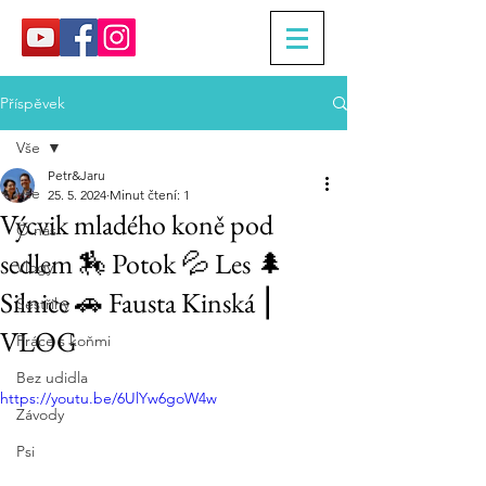
Příspěvek
Vše
Petr&Jaru
Vše
25. 5. 2024
Minut čtení: 1
Výcvik mladého koně pod
O nás
sedlem 🏇 Potok 💦 Les 🌲
Vlogy
Silnice 🚗 Fausta Kinská ⎮
Sestřihy
VLOG
Práce s koňmi
Bez udidla
https://youtu.be/6UlYw6goW4w
Závody
Psi