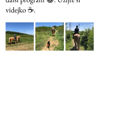
videjko ☕️. 