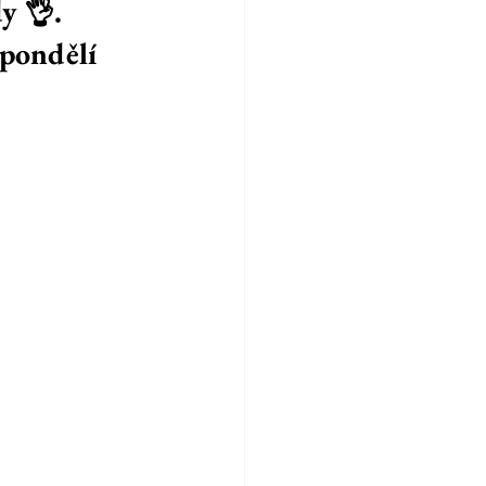
y 👌. 
 pondělí 