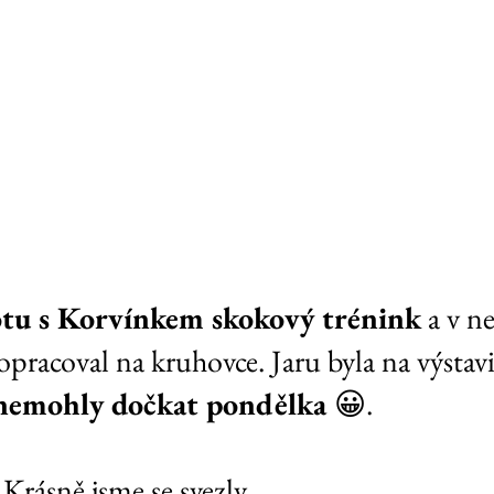
otu s Korvínkem skokový trénink
 a v n
pracoval na kruhovce. Jaru byla na výstaviš
nemohly dočkat pondělka 
😀.
 Krásně jsme se svezly.