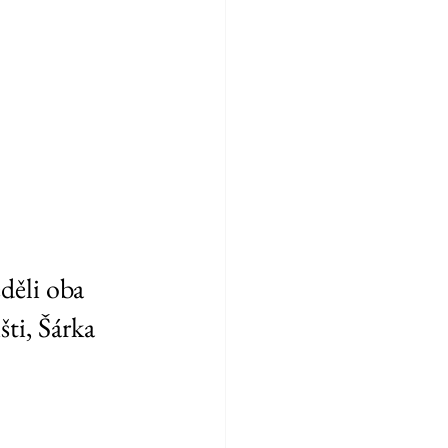
eděli oba 
ti, Šárka 