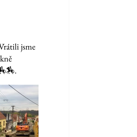
Vrátili jsme 
ěkně 
🏇🏇.