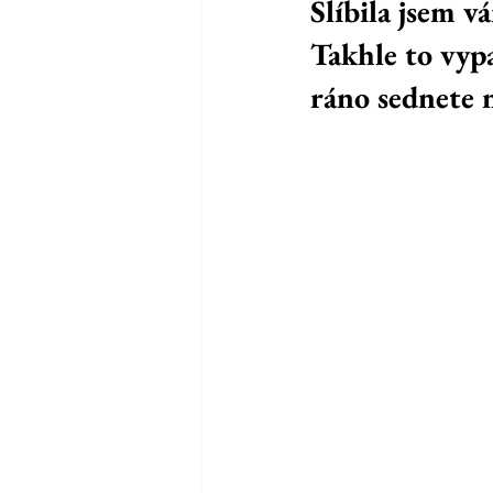
Slíbila jsem vá
Takhle to vypa
ráno sednete 