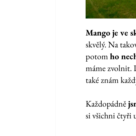
Mango je ve s
skvělý. Na tak
potom 
ho nec
máme zvolnit. D
také znám každý
Každopádně 
js
si všichni čtyři