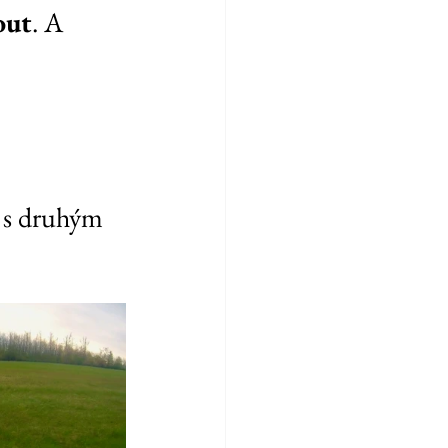
out
. A 
l s druhým 