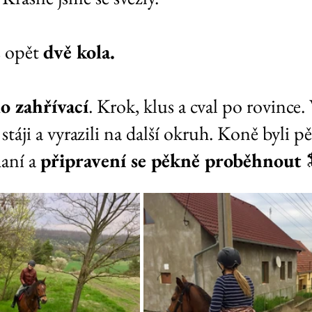
 opět 
dvě kola.
o zahřívací
. Krok, klus a cval po rovince. 
stáji a vyrazili na další okruh. Koně byli p
aní a 
připravení se pěkně proběhnout 