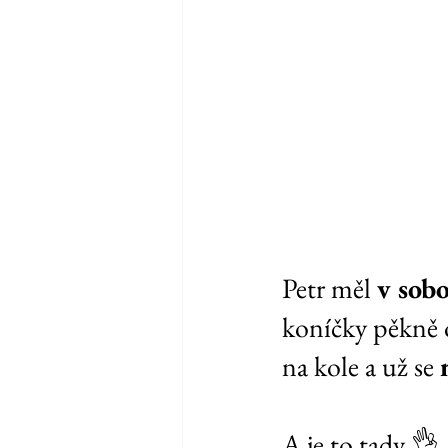
Petr měl 
v sob
koníčky pěkně o
na kole a už se 
A je to tady 👌.