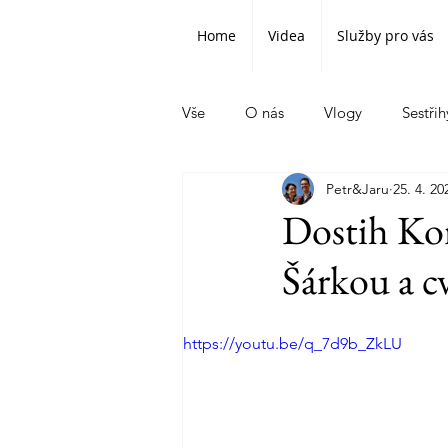
Home
Videa
Služby pro vás
Vše
O nás
Vlogy
Sestřih
Petr&Jaru
25. 4. 20
Dostih Kor
Šárkou a c
https://youtu.be/q_7d9b_ZkLU