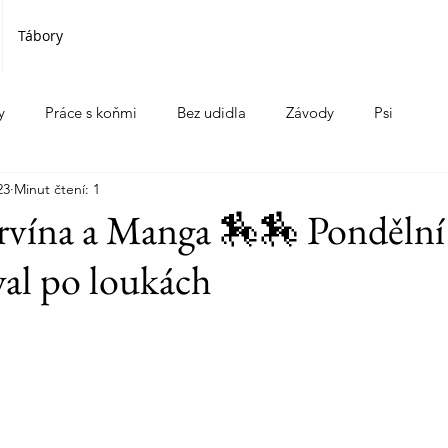
Tábory
y
Práce s koňmi
Bez udidla
Závody
Psi
23
Minut čtení: 1
vína a Manga 🏇🏇 Pondělní 
val po loukách