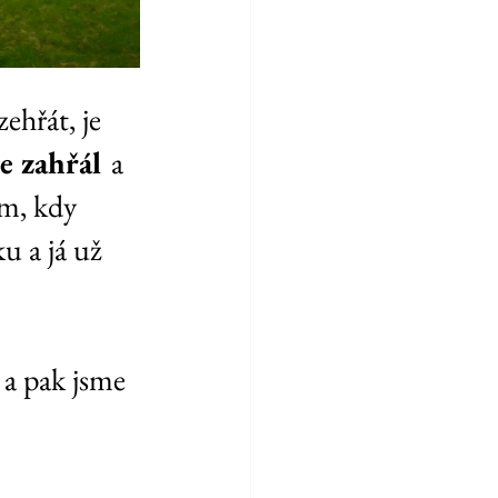
ehřát, je 
e zahřál 
a 
ám, kdy 
u a já už 
 a pak jsme 