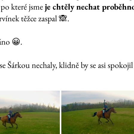
po které jsme 
je chtěly nechat proběhn
vínek těžce zaspal 🙈.
ráno 😀.
 Šárkou nechaly, klidně by se asi spokoji