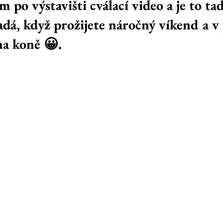
m po výstavišti cválací video a je to tad
dá, když prožijete náročný víkend a v
na koně 😀.