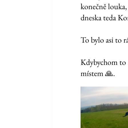
konečně louka, 
dneska teda Kor
To bylo asi to 
Kdybychom to se
místem 🙏. 