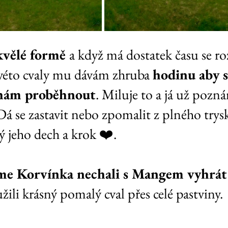
kvělé formě 
a když má dostatek času se roz
ovéto cvaly mu dávám zhruba 
hodinu aby s
hám proběhnout
. Miluje to a já už pozn
á se zastavit nebo zpomalit z plného trysk
 jeho dech a krok ❤️.
me Korvínka nechali s Mangem vyhrát
 užili krásný pomalý cval přes celé pastviny.