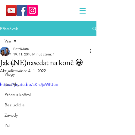
Příspěvek
Vše
Petr&Jaru
Vše
19. 11. 2018
Minut čtení: 1
Jak (NE)nasedat na koně 😀
O nás
Aktualizováno:
4. 1. 2022
Vlogy
https://youtu.be/aKhJjeWIUuc
Sestřihy
Práce s koňmi
Bez udidla
Závody
Psi