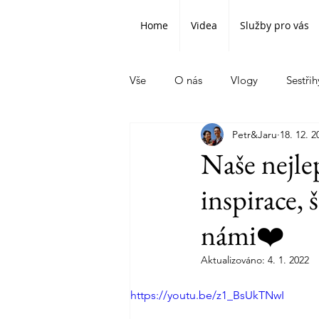
Home
Videa
Služby pro vás
Vše
O nás
Vlogy
Sestřih
Petr&Jaru
18. 12. 2
Naše nejle
inspirace, š
námi❤️
Aktualizováno:
4. 1. 2022
https://youtu.be/z1_BsUkTNwI