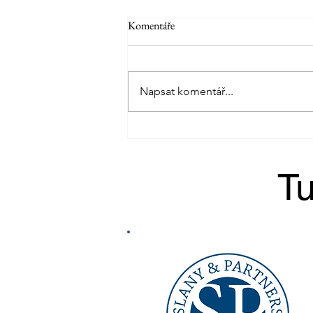
Komentáře
Napsat komentář...
Šárka složila ZZVJ zkoušku
základního výcviku jezdce 🏇 Brno
2025 🍂 VLOG
Tu