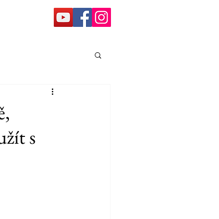
ě,
užít s