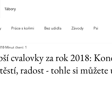
Tábory
y
Práce s koňmi
Bez udidla
Závody
Psi
018
Minut čtení: 1
pší cvalovky za rok 2018: Kon
těstí, radost - tohle si můžete 