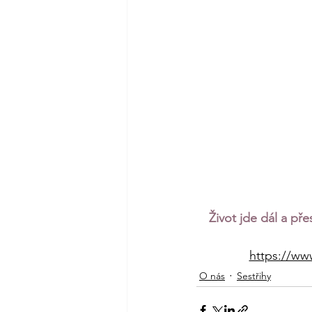
Život jde dál a př
https://www
O nás
Sestřihy