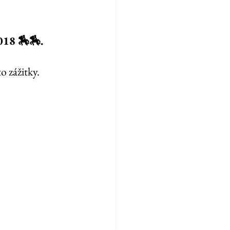
018 🏇🏇. 
o zážitky. 