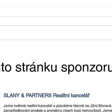
Malujeme koním stáj 🧹 Podzimní
Video
úklid 🍂
profes
jezde
to stránku sponzor
SLANY & PARTNERS Realitní kancelář
Jsme rodinná realitní kancelář a působíme hlavně na Jižní Moravě
zprostředkování prodeje a pronájmu všech typů nemovitostí.
Jsme 