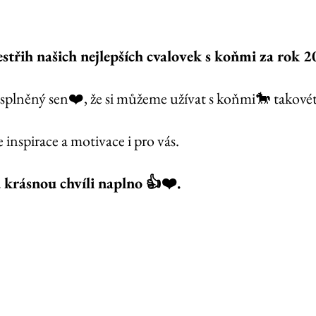
estřih našich nejlepších cvalovek s koňmi za rok 2
 a splněný sen❤️, že si můžeme užívat s koňmi🐎 takovét
 inspirace a motivace i pro vás.  
 krásnou chvíli naplno 👍❤️.