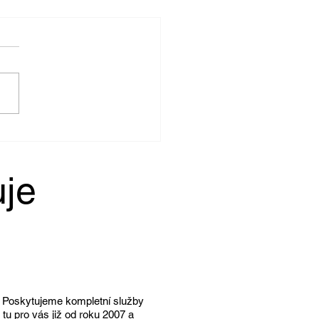
 o získání osvědčení o získání
ní kvalifikace Cvičitelka
ctví březen 2024 🏇
uje
. Poskytujeme kompletní služby
tu pro vás již od roku 2007 a