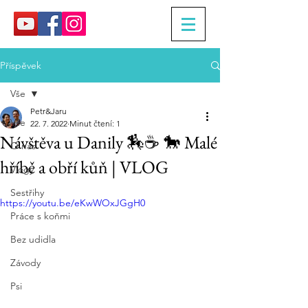
Příspěvek
Vše
Petr&Jaru
Vše
22. 7. 2022
Minut čtení: 1
Návštěva u Danily 🏇☕️ 🐎 Malé
O nás
hříbě a obří kůň | VLOG
Vlogy
Sestřihy
https://youtu.be/eKwWOxJGgH0
Práce s koňmi
Bez udidla
Závody
Psi