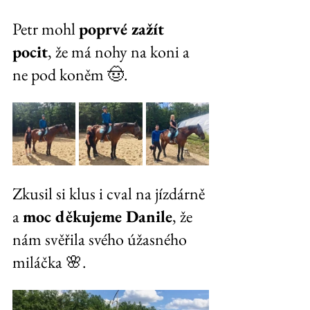
Petr mohl 
poprvé zažít 
pocit
, že má nohy na koni a 
ne pod koněm 🤠. 
Zkusil si klus i cval na jízdárně 
a 
moc děkujeme Danile
, že 
nám svěřila svého úžasného 
miláčka 🌸.