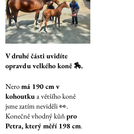
V druhé části uvidíte 
opravdu velkého koně 🏇. 
Nero 
má 190 cm v 
kohoutku 
a většího koně 
jsme zatím neviděli 👀. 
Konečně vhodný kůň 
pro 
Petra, který měří 198 cm
.