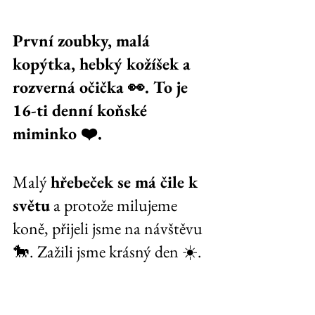
První zoubky, malá 
kopýtka, hebký kožíšek a 
rozverná očička 👀. To je 
16-ti denní koňské 
miminko ❤️.
Malý 
hřebeček se má čile k 
světu
 a protože milujeme 
koně, přijeli jsme na návštěvu 
🐎. Zažili jsme krásný den ☀️.