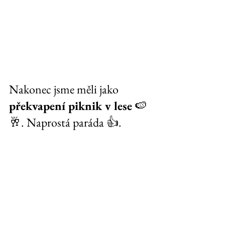
Nakonec jsme měli jako 
překvapení piknik v lese
 🍉
🥂. Naprostá paráda 👍. 