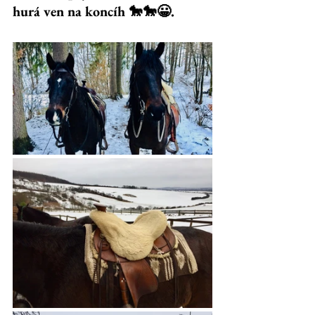
hurá ven na koncíh 🐎🐎😀.