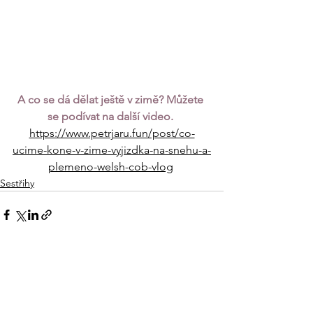
A co se dá dělat ještě v zimě? Můžete 
se podívat na další video. 
https://www.petrjaru.fun/post/co-
ucime-kone-v-zime-vyjizdka-na-snehu-a-
plemeno-welsh-cob-vlog
Sestřihy
Zobrazit vše
Nejnovější příspěvky