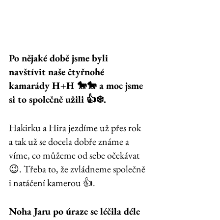
Po nějaké době jsme byli 
navštívit naše čtyřnohé 
kamarády H+H 🐎🐎 a moc jsme 
si to společně užili 👍❄️. 
Hakirku a Hira jezdíme už přes rok 
a tak už se docela dobře známe a 
víme, co můžeme od sebe očekávat 
😉. Třeba to, že zvládneme společně 
i natáčení kamerou 👍.
Noha Jaru po úraze se léčila déle 