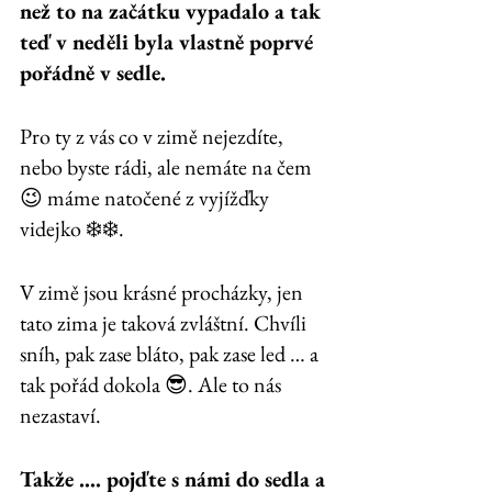
než to na začátku vypadalo a tak 
teď v neděli byla vlastně poprvé 
pořádně v sedle. 
Pro ty z vás co v zimě nejezdíte, 
nebo byste rádi, ale nemáte na čem 
😉 máme natočené z vyjížďky 
videjko ❄️❄️. 
V zimě jsou krásné procházky, jen 
tato zima je taková zvláštní. Chvíli 
sníh, pak zase bláto, pak zase led … a 
tak pořád dokola 😎. Ale to nás 
nezastaví.
Takže …. pojďte s námi do sedla a 