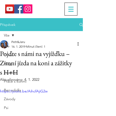
Příspěvek
Vše
Petr&Jaru
Vše
16. 1. 2019
Minut čtení: 1
Pojďte s námi na vyjížďku –
O nás
Zimní jízda na koni a zážitky
Vlogy
s H+H
Sestřihy
Aktualizováno:
4. 1. 2022
Práce s koňmi
Bez udidla
https://youtu.be/AihcfAjiG2w
Závody
Psi