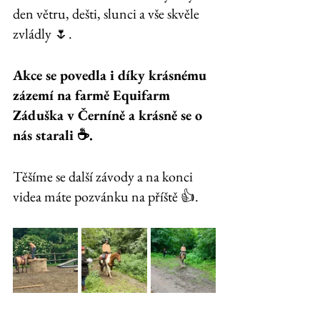
den větru, dešti, slunci a vše skvěle 
zvládly 🌷. 
Akce se povedla i díky krásnému 
zázemí na farmě Equifarm 
Záduška v Černíně a krásně se o 
nás starali ☕. 
Těšíme se další závody a na konci 
videa máte pozvánku na příště 👍.