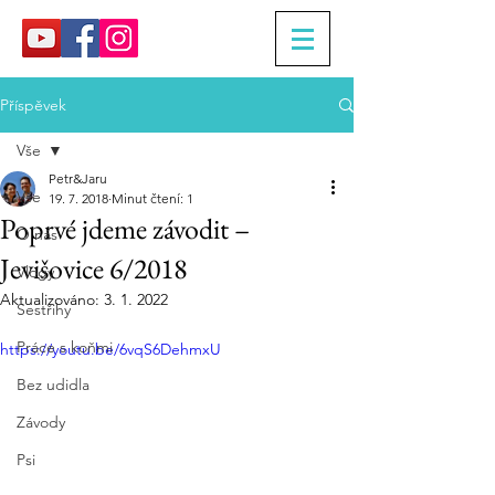
Příspěvek
Vše
Petr&Jaru
Vše
19. 7. 2018
Minut čtení: 1
Poprvé jdeme závodit –
O nás
Jevišovice 6/2018
Vlogy
Aktualizováno:
3. 1. 2022
Sestřihy
Práce s koňmi
https://youtu.be/6vqS6DehmxU
Bez udidla
Závody
Psi