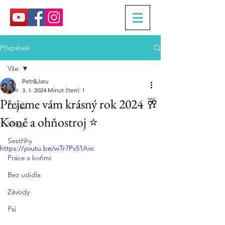
Příspěvek
Vše
Petr&Jaru
Vše
3. 1. 2024
Minut čtení: 1
Přejeme vám krásný rok 2024 🥂
O nás
Koně a ohňostroj ⭐️
Vlogy
Sestřihy
https://youtu.be/wTr7Pv51Avc
Práce s koňmi
Bez udidla
Závody
Psi