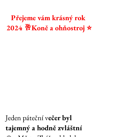
Přejeme vám krásný rok 
2024 🥂Koně a ohňostroj ⭐️
Jeden páteční v
ečer byl 
tajemný a hodně zvláštní 