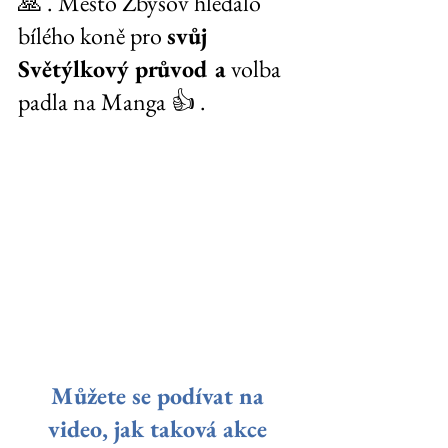
🙏 . Město Zbýšov hledalo 
bílého koně pro 
svůj 
Světýlkový průvod a
 volba 
padla na Manga 👍 .
Můžete se podívat na 
video, jak taková akce 